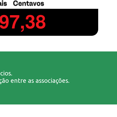
cios.
ão entre as associações.