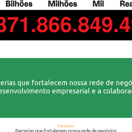
erias que fortalecem nossa rede de negó
envolvimento empresarial e a colaboraç
Parceiros
Parcerias que fortalecem nossa rede de negócios.