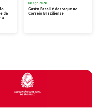
06 ago 2026
lo
Gasto Brasil é destaque no
se da
Correio Braziliense
r a