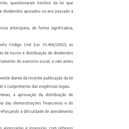
mente, questionaram trechos da lei que
 e dividendos apurados no ano passado à
ia antecipava, de forma significativa,
elo Código Civil (Lei 10.406/2002), as
o de lucros e distribuição de dividendos
amento do exercício social, e não antes
mente diante da recente publicação da lei
el o cumprimento das exigências legais.
imas, a aprovação da distribuição de
via das demonstrações financeiras e do
reforçando a dificuldade de atendimento
s apressadas e inseguras, com reflexos