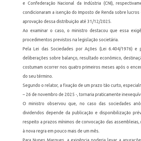
e Confederação Nacional da Indústria (CNI), respectiva
condicionaram a isenção do Imposto de Renda sobre lucros
aprovação dessa distribuição até 31/12/2025.
Ao examinar o caso, o ministro destacou que essa exigênc
procedimentos previstos na legislação societária.
Pela Lei das Sociedades por Ações (Lei 6.404/1976) e p
deliberações sobre balanço, resultado econômico, destinaçã
costumam ocorrer nos quatro primeiros meses após o encerr
do seu término.
Segundo o relator, a fixação de um prazo tão curto, especial
– 26 de novembro de 2025 -, tornaria praticamente inexequív
O ministro observou que, no caso das sociedades anôn
dividendos depende da publicação e disponibilização pré
respeito a prazos mínimos de convocação das assembleias, 
à nova regra em pouco mais de um mês.
Para Nunes Marques, a exigência poderia levar a apuraçõe