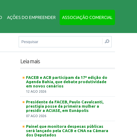
O
AÇÕES DO EMPREENDER
ASSOCIAÇÃO COMERCIAL
Leia mais
FACEB e ACB participam da 17ª edição do
Agenda Bahia, que debate produtividade
em novos cenários
12 AGO 2026
Presidente da FACEB, Paulo Cavalcanti,
prestigia posse da primeira mulher a
presidir a ACIASE, em Eunápolis
07 AGO 2026
Painel que monitora despesas públicas
será lançado pela CACB e CNA na Câmara
dos Deputados