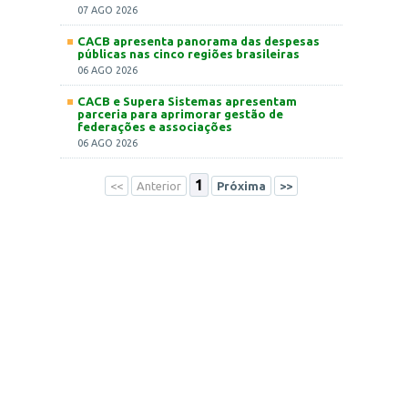
07 AGO 2026
CACB apresenta panorama das despesas
públicas nas cinco regiões brasileiras
06 AGO 2026
CACB e Supera Sistemas apresentam
parceria para aprimorar gestão de
federações e associações
06 AGO 2026
1
<<
Anterior
Próxima
>>